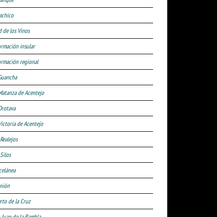
achico
d de los Vinos
ormación insular
ormación regional
Guancha
Matanza de Acentejo
Orotava
Victoria de Acentejo
 Realejos
Silos
celánea
nión
rto de la Cruz
 Juan de la Rambla