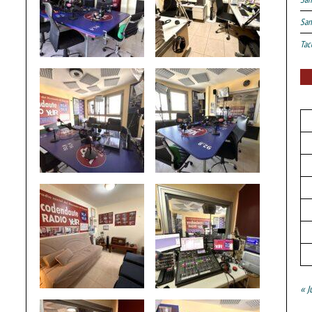
San
Tac
« J