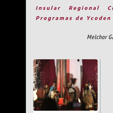
Insular
Regional
C
Programas de Ycoden
Melchor Ga