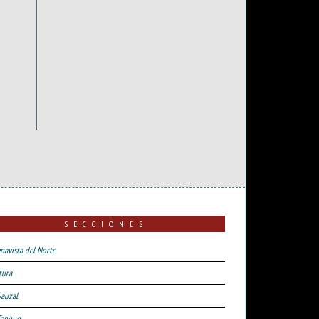
SECCIONES
navista del Norte
tura
Sauzal
Tanque