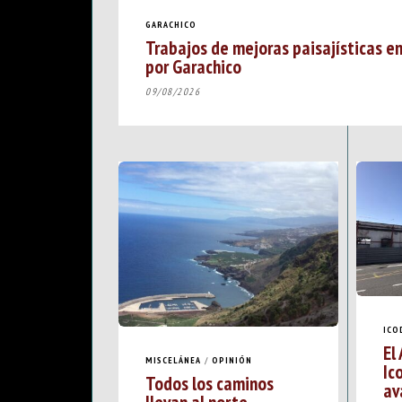
GARACHICO
Trabajos de mejoras paisajísticas en
por Garachico
09/08/2026
ICO
El
MISCELÁNEA
/
OPINIÓN
Ic
Todos los caminos
av