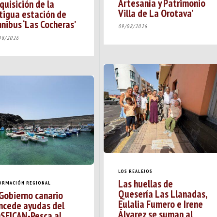
Artesanía y Patrimonio
quisición de la
Villa de La Orotava’
tigua estación de
nibus ‘Las Cocheras’
09/08/2026
08/2026
LOS REALEJOS
Las huellas de
ORMACIÓN REGIONAL
Quesería Las Llanadas,
 Gobierno canario
Eulalia Fumero e Irene
ncede ayudas del
Álvarez se suman al
SEICAN-Pesca al