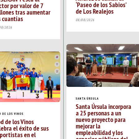
‘Paseo de los Sabios’
ctor por valor de 7
de Los Realejos
llones tras aumentar
s cuantías
08/08/2026
08/2026
SANTA ÚRSULA
Santa Úrsula incorpora
a 25 personas a un
D DE LOS VINOS
nuevo proyecto para
od de los Vinos
mejorar la
lebra el éxito de sus
empleabilidad y los
portistas en el