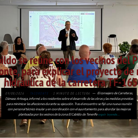
ildo se reúne con los vecinos del P
onte, para explicar el proyecto de
hidráulica de la carretera TF-165
09/08/2026
TACORONTE
1 MINUTO DE LECTURA
El consejero de Carreteras,
Dámaso Arteaga, informó a los residentes sobre el desarrollo de las obras y las medidas previstas
para minimizar las afecciones durante su ejecución. Tras el encuentro se fijó una nueva reunión
con personal técnico insular y en coordinación con el ayuntamiento para abordar las mejoras
planteadas por los vecinos de la zona El Cabildo de Tenerife
seguir leyendo...