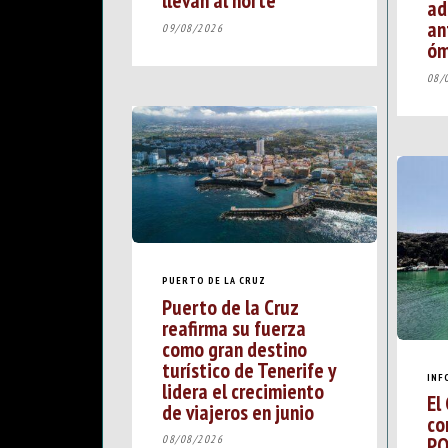
llevan al norte
ad
an
09/08/2026
óm
08/
PUERTO DE LA CRUZ
Puerto de la Cruz
reafirma su fuerza
como gran destino
turístico de Tenerife y
INF
lidera el crecimiento
El
de viajeros en junio
co
PO
08/08/2026