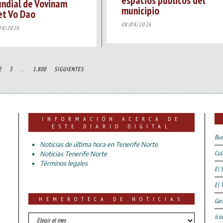
espacios públicos del
ndial de Vovinam
municipio
et Vo Dao
08/08/2026
08/2026
2
3
…
1.800
SIGUIENTES
INFORMACIÓN ACERCA DE
ESTE DIARIO DIGITAL
Bue
Noticias de última hora en Tenerife Norte
Cul
Noticias Tenerife Norte
Términos legales
El 
El 
HEMEROTECA DE NOTICIAS
Gar
HEMEROTECA
Ico