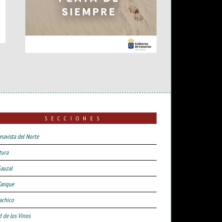
SECCIONES
navista del Norte
tura
Sauzal
Tanque
achico
d de los Vinos