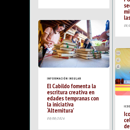
se
mi
la
08/
INFORMACIÓN INSULAR
El Cabildo fomenta la
escritura creativa en
edades tempranas con
la iniciativa
ICO
‘Alternitura’
Ic
ce
08/08/2026
de