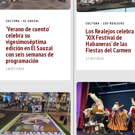
CULTURA
/
EL SAUZAL
CULTURA
/
LOS REALEJOS
‘Verano de cuento’
Los Realejos celebra
celebra su
‘XIX Festival de
vigesimoséptima
Habaneras’ de las
edición en El Sauzal
Fiestas del Carmen
con seis semanas de
17/07/2026
programación
18/07/2026