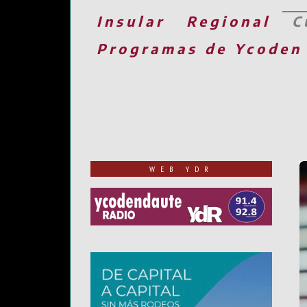
Insular
Regional
C
Programas de Ycoden
WEB YDR