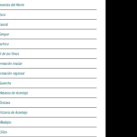
navista del Norte
tura
Sauzal
Tanque
achico
d de los Vinos
ormación insular
ormación regional
Guancha
Matanza de Acentejo
Orotava
Victoria de Acentejo
 Realejos
Silos