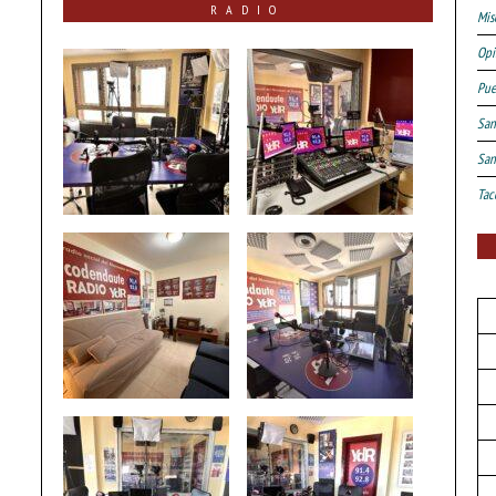
RADIO
Mis
Opi
Pue
San
San
Tac