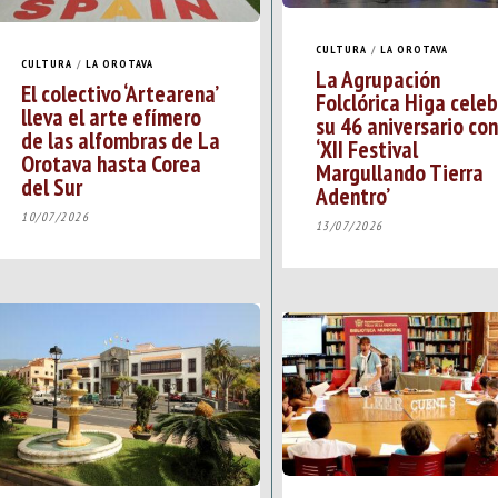
CULTURA
/
LA OROTAVA
CULTURA
/
LA OROTAVA
La Agrupación
El colectivo ‘Artearena’
Folclórica Higa cele
lleva el arte efímero
su 46 aniversario con
de las alfombras de La
‘XII Festival
Orotava hasta Corea
Margullando Tierra
del Sur
Adentro’
10/07/2026
13/07/2026