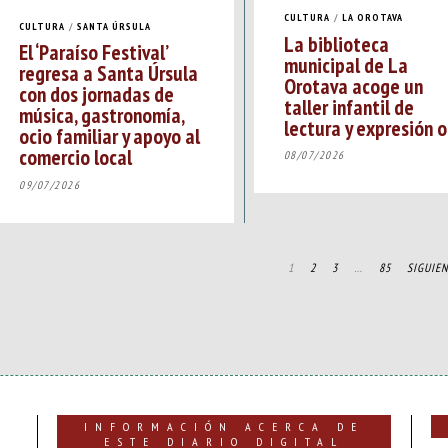
CULTURA
/
LA OROTAVA
CULTURA
/
SANTA ÚRSULA
La biblioteca
El ‘Paraíso Festival’
municipal de La
regresa a Santa Úrsula
Orotava acoge un
con dos jornadas de
taller infantil de
música, gastronomía,
lectura y expresión o
ocio familiar y apoyo al
comercio local
08/07/2026
09/07/2026
1
2
3
…
85
SIGUIEN
INFORMACIÓN ACERCA DE
ESTE DIARIO DIGITAL