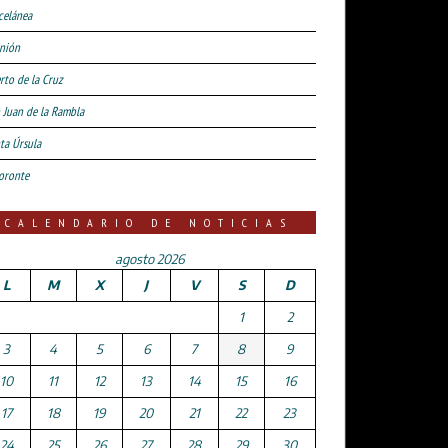
celánea
nión
rto de la Cruz
 Juan de la Rambla
ta Úrsula
oronte
CALENDARIO DE NOTICIAS
agosto 2026
L
M
X
J
V
S
D
1
2
3
4
5
6
7
8
9
10
11
12
13
14
15
16
17
18
19
20
21
22
23
24
25
26
27
28
29
30