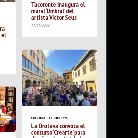
Tacoronte inaugura el
mural ‘Umbral’ del
artista Víctor Seus
13/07/2026
bra
 el
CULTURA
/
LA OROTAVA
La Orotava convoca el
concurso ‘Crearte’ para