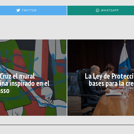
TWITTER
WHATSAPP
Cruz el mural
La Ley de Protecc
ina inspirado en el
bases para la cr
asso