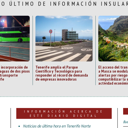
LO ÚLTIMO DE INFORMACIÓN INSULA
 incorporación de
Tenerife amplía el Parque
El acceso del tran
aguas de dos pisos
Científico y Tecnológico para
a Masca se modula
 transporte
responder al récord de demanda
alertas por riesgo
ife
de empresas innovadoras
compatibilizar la 
actividad económi
INFORMACIÓN ACERCA DE
ESTE DIARIO DIGITAL
Bue
Noticias de última hora en Tenerife Norte