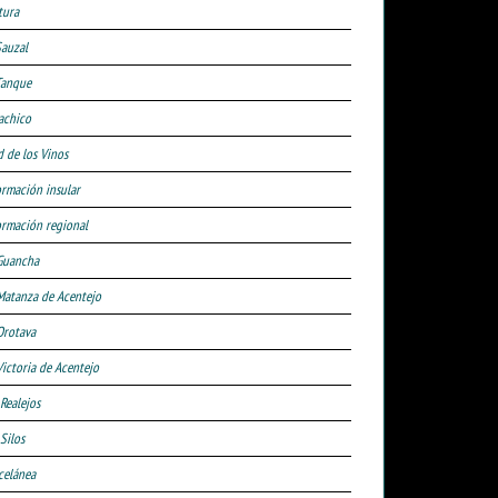
tura
Sauzal
Tanque
achico
d de los Vinos
ormación insular
ormación regional
Guancha
Matanza de Acentejo
Orotava
Victoria de Acentejo
 Realejos
Silos
celánea