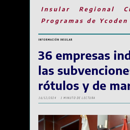
Insular
Regional
C
Programas de Ycoden
INFORMACIÓN INSULAR
36 empresas ind
las subvencione
rótulos y de ma
16/12/2024
1 MINUTO DE LECTURA