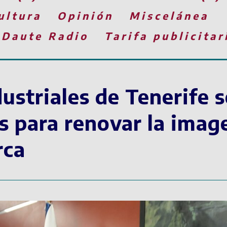
ultura
Opinión
Miscelánea
 Daute Radio
Tarifa publicitar
ustriales de Tenerife s
s para renovar la imag
rca