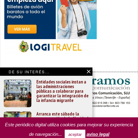
DE SU INTERÉS...
Entidades sociales instan a
las administraciones
públicas a colaborar para
garantizar la integración de
la infancia migrante
Arranca este sábado la
programación de la Navidad
PORTADA
YCODEN DAUTE (7)
VALLE DE LA OROTAVA (3)
guanchera
ACENTEJO (5)
INSULAR
REGIONAL
CULTURA
Este periódico digital utiliza cookies para mejorar su experiencia
OPINIÓN
MISCELÁNEA
PROGRAMAS DE YCODEN DAUTE RADIO
de navegación...
aviso legal
aceptar
TARIFA PUBLICITARIA