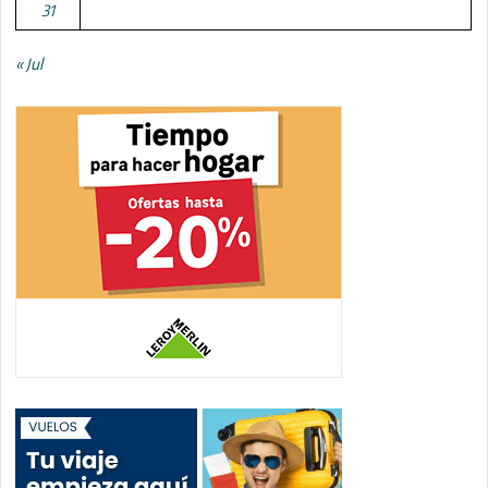
31
« Jul