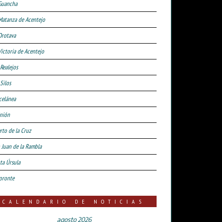
Guancha
Matanza de Acentejo
Orotava
Victoria de Acentejo
 Realejos
Silos
celánea
nión
rto de la Cruz
 Juan de la Rambla
ta Úrsula
oronte
CALENDARIO DE NOTICIAS
agosto 2026