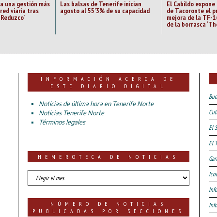
sa una gestión más
Las balsas de Tenerife inician
El Cabildo expone
red viaria tras
agosto al 55’3% de su capacidad
de Tacoronte el p
o Reduzco’
mejora de la TF-1
de la borrasca ‘Th
INFORMACIÓN ACERCA DE
ESTE DIARIO DIGITAL
Bue
Noticias de última hora en Tenerife Norte
Cul
Noticias Tenerife Norte
Términos legales
El 
El 
HEMEROTECA DE NOTICIAS
Gar
HEMEROTECA
Ico
DE
Inf
NOTICIAS
NÚMERO DE NOTICIAS
Inf
PUBLICADAS POR SECCIONES