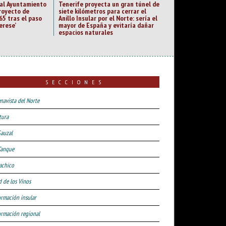
 al Ayuntamiento
Tenerife proyecta un gran túnel de
royecto de
siete kilómetros para cerrar el
65 tras el paso
Anillo Insular por el Norte: sería el
erese’
mayor de España y evitaría dañar
espacios naturales
SECCIONES
navista del Norte
tura
Sauzal
Tanque
achico
d de los Vinos
ormación insular
ormación regional