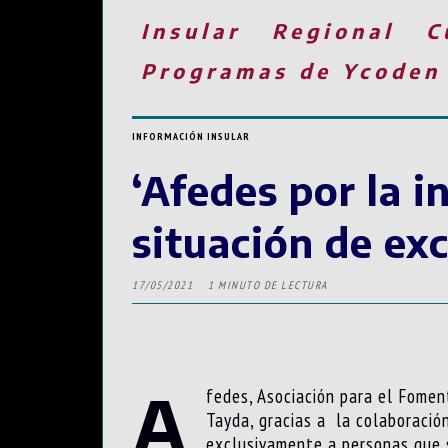
Insular
Regional
C
Programas de Ycoden
INFORMACIÓN INSULAR
‘Afedes por la i
situación de exc
17/05/2021
1 MINUTO DE LECTURA
A
fedes, Asociación para el Fomen
Tayda, gracias a la colaboración
exclusivamente a personas que s