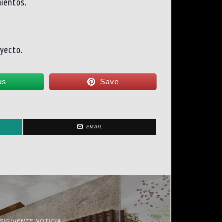
ientos.
oyecto.
us
Save
EMAIL
SIGUIENTE NOTICIA