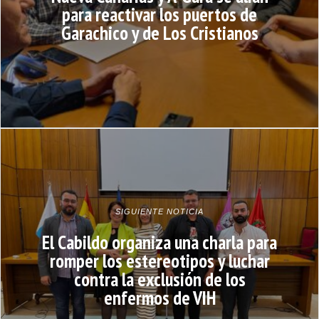
para reactivar los puertos de
Garachico y de Los Cristianos
SIGUIENTE NOTICIA
El Cabildo organiza una charla para
romper los estereotipos y luchar
contra la exclusión de los
enfermos de VIH