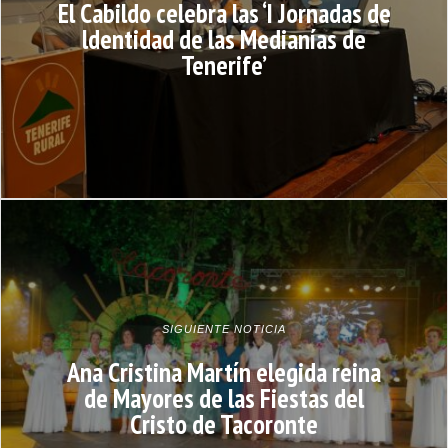
El Cabildo celebra las ‘I Jornadas de
ldentidad de las Medianías de
Tenerife’
SIGUIENTE NOTICIA
Ana Cristina Martín elegida reina
de Mayores de las Fiestas del
Cristo de Tacoronte