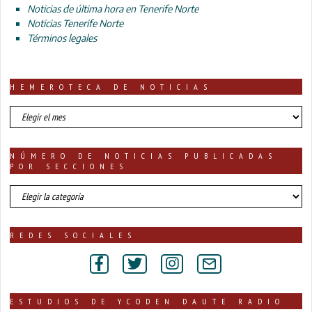
Noticias de última hora en Tenerife Norte
Noticias Tenerife Norte
Términos legales
HEMEROTECA DE NOTICIAS
HEMEROTECA
DE
NOTICIAS
NÚMERO DE NOTICIAS PUBLICADAS
POR SECCIONES
número
de
noticias
publicadas
REDES SOCIALES
por
secciones
ESTUDIOS DE YCODEN DAUTE RADIO