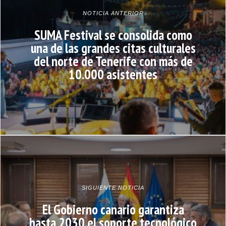
NOTICIA ANTERIOR
SUMA Festival se consolida como
una de las grandes citas culturales
del norte de Tenerife con más de
10.000 asistentes
SIGUIENTE NOTICIA
El Gobierno canario garantiza
hasta 2030 el soporte tecnológico