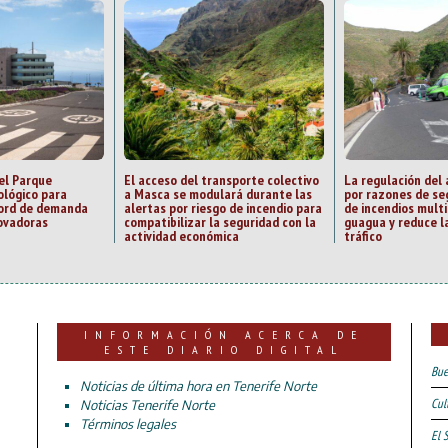
el Parque
El acceso del transporte colectivo
La regulación del
ológico para
a Masca se modulará durante las
por razones de se
cord de demanda
alertas por riesgo de incendio para
de incendios multi
ovadoras
compatibilizar la seguridad con la
guagua y reduce la
actividad económica
tráfico
INFORMACIÓN ACERCA DE
ESTE DIARIO DIGITAL
Bue
Noticias de última hora en Tenerife Norte
Cul
Noticias Tenerife Norte
Términos legales
El 