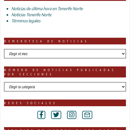
Noticias de última hora en Tenerife Norte
Noticias Tenerife Norte
Términos legales
HEMEROTECA DE NOTICIAS
HEMEROTECA
DE
NOTICIAS
NÚMERO DE NOTICIAS PUBLICADAS
POR SECCIONES
número
de
noticias
publicadas
REDES SOCIALES
por
secciones