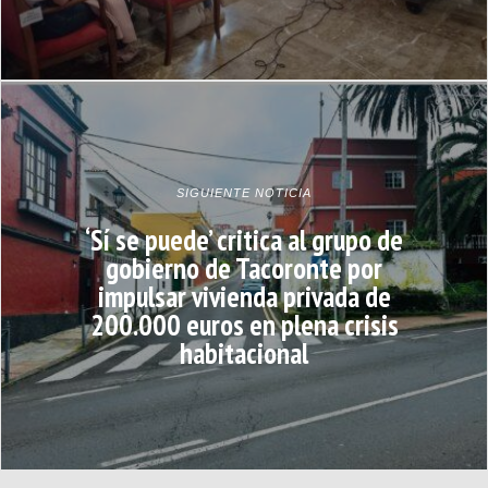
SIGUIENTE NOTICIA
‘Sí se puede’ critica al grupo de
gobierno de Tacoronte por
impulsar vivienda privada de
200.000 euros en plena crisis
habitacional