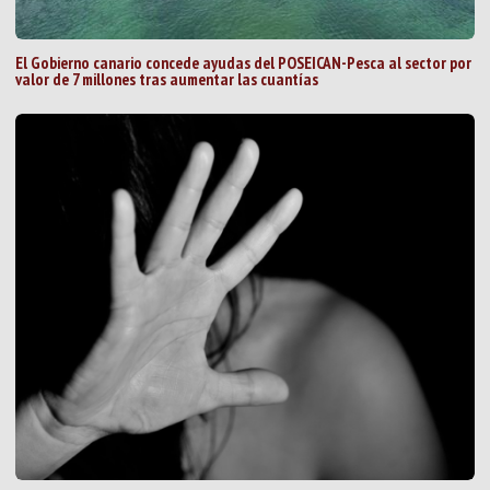
El Gobierno canario concede ayudas del POSEICAN-Pesca al sector por
valor de 7 millones tras aumentar las cuantías