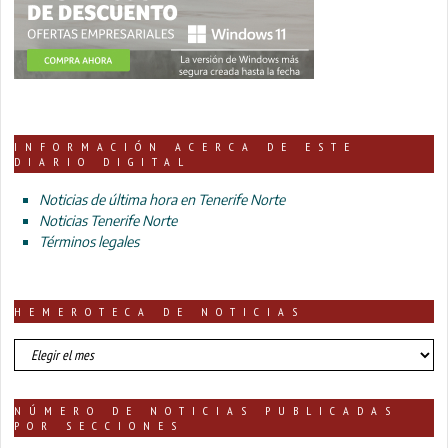
INFORMACIÓN ACERCA DE ESTE
DIARIO DIGITAL
Noticias de última hora en Tenerife Norte
Noticias Tenerife Norte
Términos legales
HEMEROTECA DE NOTICIAS
HEMEROTECA
DE
NOTICIAS
NÚMERO DE NOTICIAS PUBLICADAS
POR SECCIONES