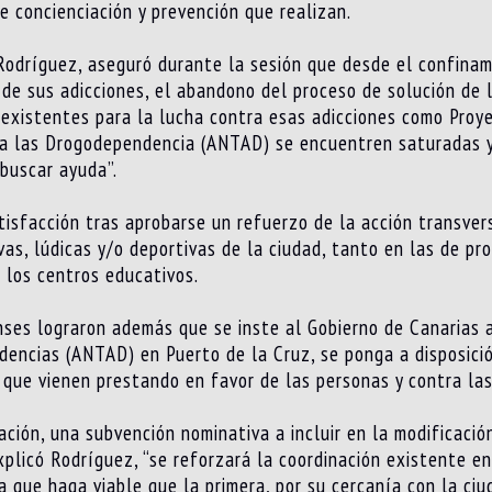
e concienciación y prevención que realizan.
Rodríguez, aseguró durante la sesión que desde el confinam
de sus adicciones, el abandono del proceso de solución de 
 existentes para la lucha contra esas adicciones como Proy
 a las Drogodependencia (ANTAD) se encuentren saturadas y
buscar ayuda”.
satisfacción tras aprobarse un refuerzo de la acción transve
vas, lúdicas y/o deportivas de la ciudad, tanto en las de pr
 los centros educativos.
nses lograron además que se inste al Gobierno de Canarias 
dencias (ANTAD) en Puerto de la Cruz, se ponga a disposic
s que vienen prestando en favor de las personas y contra las
ción, una subvención nominativa a incluir en la modificación
xplicó Rodríguez, “se reforzará la coordinación existente ent
 que haga viable que la primera, por su cercanía con la ciu