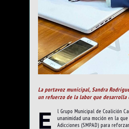
La portavoz municipal, Sandra Rodríguez
un refuerzo de la labor que desarrolla 
E
l Grupo Municipal de Coalición C
unanimidad una moción en la que 
Adicciones (SMPAD) para reforzar