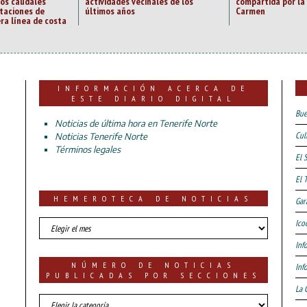
los caudales
actividades vecinales de los
compartida por la 
staciones de
últimos años
Carmen
ra línea de costa
INFORMACIÓN ACERCA DE
ESTE DIARIO DIGITAL
Bue
Noticias de última hora en Tenerife Norte
Cul
Noticias Tenerife Norte
Términos legales
El 
El 
HEMEROTECA DE NOTICIAS
Gar
HEMEROTECA
Ico
DE
Inf
NOTICIAS
NÚMERO DE NOTICIAS
Inf
PUBLICADAS POR SECCIONES
La 
número