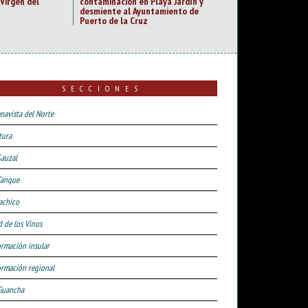
Virgen del
contaminación en Playa Jardín y
desmiente al Ayuntamiento de
Puerto de la Cruz
SECCIONES
navista del Norte
tura
Sauzal
Tanque
achico
d de los Vinos
ormación insular
ormación regional
Guancha