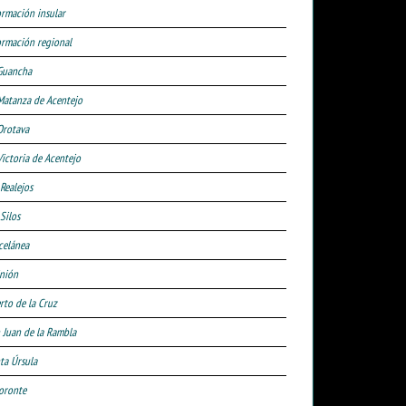
ormación insular
ormación regional
Guancha
Matanza de Acentejo
Orotava
Victoria de Acentejo
 Realejos
Silos
celánea
nión
rto de la Cruz
 Juan de la Rambla
ta Úrsula
oronte