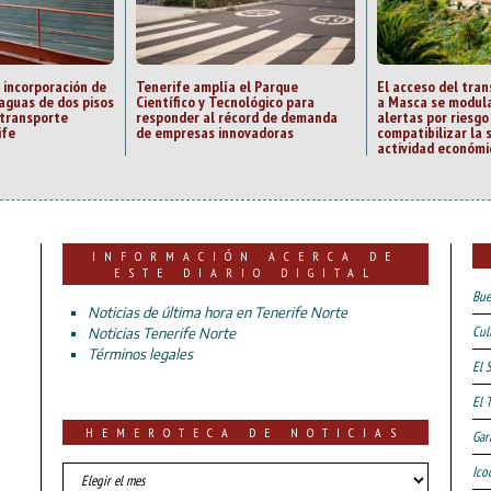
 incorporación de
Tenerife amplía el Parque
El acceso del tran
aguas de dos pisos
Científico y Tecnológico para
a Masca se modula
 transporte
responder al récord de demanda
alertas por riesgo
ife
de empresas innovadoras
compatibilizar la 
actividad económi
INFORMACIÓN ACERCA DE
ESTE DIARIO DIGITAL
Bue
Noticias de última hora en Tenerife Norte
Cul
Noticias Tenerife Norte
Términos legales
El 
El 
HEMEROTECA DE NOTICIAS
Gar
HEMEROTECA
Ico