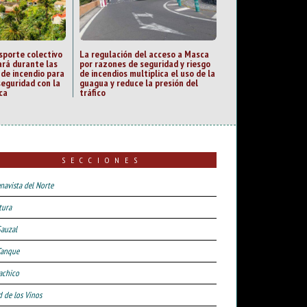
sporte colectivo
La regulación del acceso a Masca
rá durante las
por razones de seguridad y riesgo
 de incendio para
de incendios multiplica el uso de la
seguridad con la
guagua y reduce la presión del
ca
tráfico
SECCIONES
navista del Norte
tura
Sauzal
Tanque
achico
d de los Vinos