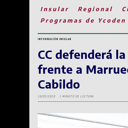
Insular
Regional
C
Programas de Ycoden
INFORMACIÓN INSULAR
CC defenderá la
frente a Marrue
Cabildo
10/03/2020
1 MINUTO DE LECTURA