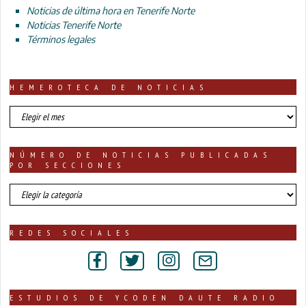
Noticias de última hora en Tenerife Norte
Noticias Tenerife Norte
Términos legales
HEMEROTECA DE NOTICIAS
HEMEROTECA
DE
NOTICIAS
NÚMERO DE NOTICIAS PUBLICADAS
POR SECCIONES
número
de
noticias
publicadas
REDES SOCIALES
por
secciones
ESTUDIOS DE YCODEN DAUTE RADIO