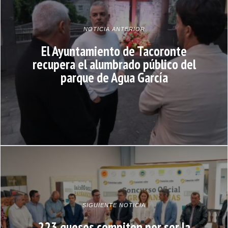
NOTICIA ANTERIOR
El Ayuntamiento de Tacoronte
recupera el alumbrado público del
parque de Agua García
SIGUIENTE NOTICIA
223 quesos compiten por ser la