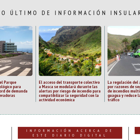
LO ÚLTIMO DE INFORMACIÓN INSULA
el Parque
El acceso del transporte colectivo
La regulación del
ológico para
a Masca se modulará durante las
por razones de se
cord de demanda
alertas por riesgo de incendio para
de incendios multi
ovadoras
compatibilizar la seguridad con la
guagua y reduce la
actividad económica
tráfico
INFORMACIÓN ACERCA DE
ESTE DIARIO DIGITAL