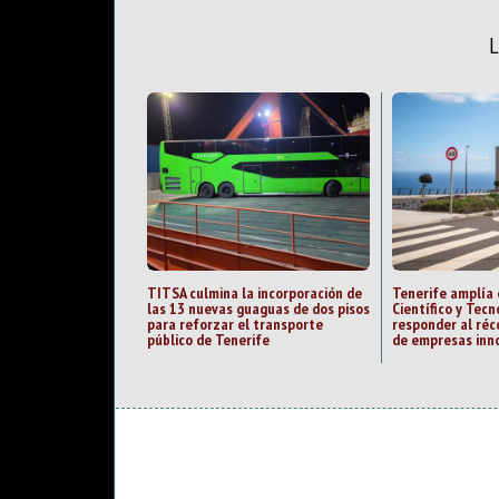
TITSA culmina la incorporación de
Tenerife amplía 
las 13 nuevas guaguas de dos pisos
Científico y Tecn
para reforzar el transporte
responder al ré
público de Tenerife
de empresas inn