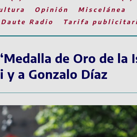
ultura
Opinión
Miscelánea
 Daute Radio
Tarifa publicitar
‘Medalla de Oro de la I
i y a Gonzalo Díaz