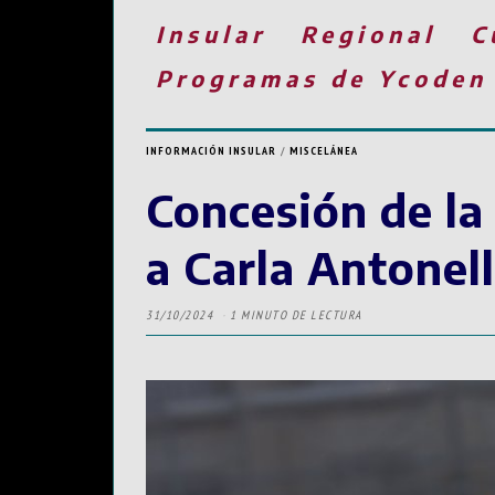
Insular
Regional
C
Programas de Ycoden
INFORMACIÓN INSULAR
/
MISCELÁNEA
Concesión de la 
a Carla Antonell
31/10/2024
1 MINUTO DE LECTURA