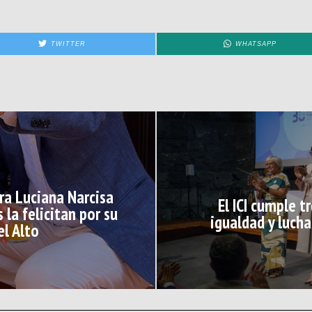
TWITTER
WHATSAPP
era Luciana Narcisa
El ICI cumple 
 la felicitan por su
igualdad y lucha
el Alto