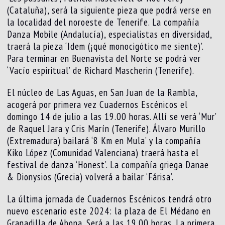
(Cataluña), será la siguiente pieza que podrá verse en
la localidad del noroeste de Tenerife. La compañía
Danza Mobile (Andalucía), especialistas en diversidad,
traerá la pieza ‘Idem (¡qué monocigótico me siente)’.
Para terminar en Buenavista del Norte se podrá ver
‘Vacío espiritual’ de Richard Mascherin (Tenerife).
El núcleo de Las Aguas, en San Juan de la Rambla,
acogerá por primera vez Cuadernos Escénicos el
domingo 14 de julio a las 19.00 horas. Allí se verá ‘Mur’
de Raquel Jara y Cris Marín (Tenerife). Álvaro Murillo
(Extremadura) bailará ‘8 Km en Mula’ y la compañía
Kiko López (Comunidad Valenciana) traerá hasta el
festival de danza ‘Honest’. La compañía griega Danae
& Dionysios (Grecia) volverá a bailar ‘Fárisa’.
La última jornada de Cuadernos Escénicos tendrá otro
nuevo escenario este 2024: la plaza de El Médano en
Granadilla de Abona. Será a las 19.00 horas. La primera