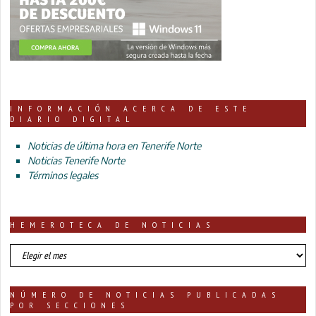
INFORMACIÓN ACERCA DE ESTE
DIARIO DIGITAL
Noticias de última hora en Tenerife Norte
Noticias Tenerife Norte
Términos legales
HEMEROTECA DE NOTICIAS
HEMEROTECA
DE
NOTICIAS
NÚMERO DE NOTICIAS PUBLICADAS
POR SECCIONES