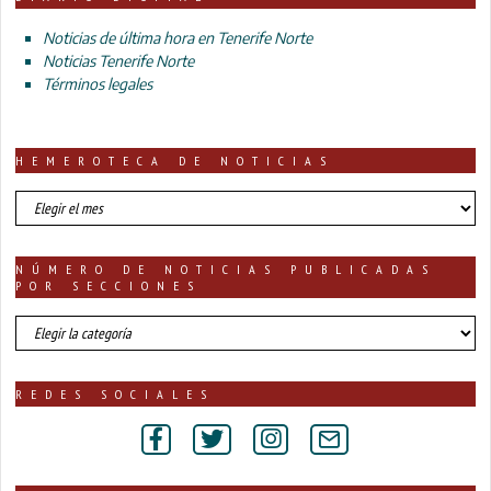
Noticias de última hora en Tenerife Norte
Noticias Tenerife Norte
Términos legales
HEMEROTECA DE NOTICIAS
HEMEROTECA
DE
NOTICIAS
NÚMERO DE NOTICIAS PUBLICADAS
POR SECCIONES
número
de
noticias
publicadas
REDES SOCIALES
por
secciones