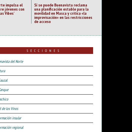
rte impulsa el
Sí se puede Buenavista reclama
tre jóvenes con
una planificación estable para la
as Vibes’
movilidad en Masca y critica «la
improvisación» en las restricciones
de acceso
SECCIONES
navista del Norte
tura
Sauzal
Tanque
achico
d de los Vinos
ormación insular
ormación regional