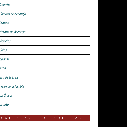
Guancha
Matanza de Acentejo
Orotava
Victoria de Acentejo
 Realejos
Silos
celánea
nión
rto de la Cruz
 Juan de la Rambla
ta Úrsula
oronte
CALENDARIO DE NOTICIAS