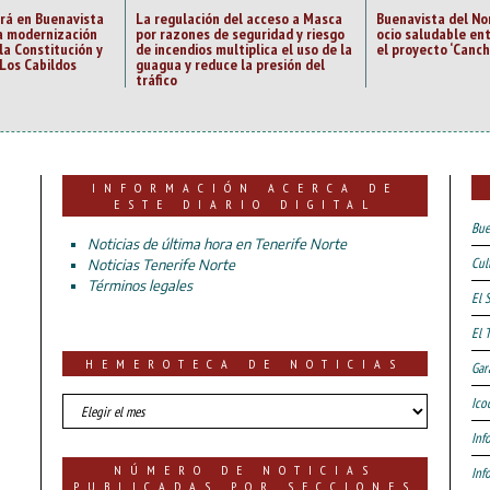
irá en Buenavista
La regulación del acceso a Masca
Buenavista del No
la modernización
por razones de seguridad y riesgo
ocio saludable en
la Constitución y
de incendios multiplica el uso de la
el proyecto ‘Canch
Los Cabildos
guagua y reduce la presión del
tráfico
INFORMACIÓN ACERCA DE
ESTE DIARIO DIGITAL
Bue
Noticias de última hora en Tenerife Norte
Cul
Noticias Tenerife Norte
Términos legales
El 
El 
HEMEROTECA DE NOTICIAS
Gar
HEMEROTECA
Ico
DE
Inf
NOTICIAS
NÚMERO DE NOTICIAS
Inf
PUBLICADAS POR SECCIONES