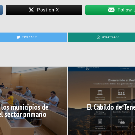
Post on X
Follow 
TWITTER
WHATSAPP
 los municipios de
El Cabildo de Ten
el sector primario