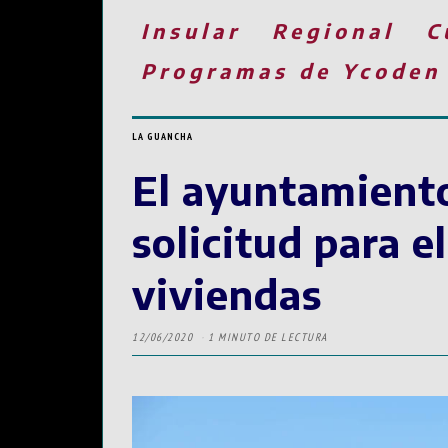
Insular
Regional
C
Programas de Ycoden
LA GUANCHA
El ayuntamiento
solicitud para e
viviendas
12/06/2020
1 MINUTO DE LECTURA