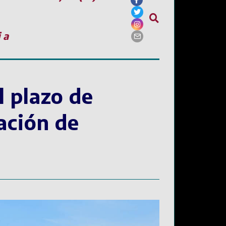
ia
 plazo de
tación de