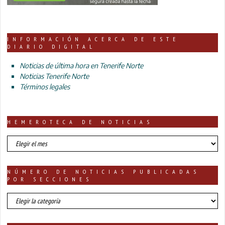
INFORMACIÓN ACERCA DE ESTE
DIARIO DIGITAL
Noticias de última hora en Tenerife Norte
Noticias Tenerife Norte
Términos legales
HEMEROTECA DE NOTICIAS
HEMEROTECA
DE
NOTICIAS
NÚMERO DE NOTICIAS PUBLICADAS
POR SECCIONES
número
de
noticias