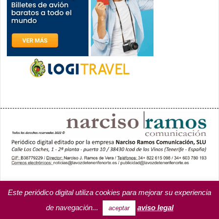
PORTADA
YCODEN DAUTE (7)
VALLE DE LA OROTAVA (3)
ACENTEJO (5)
INSULAR
REGIONAL
CULTURA
Este periódico digital utiliza cookies para mejorar su experiencia
OPINIÓN
MISCELÁNEA
PROGRAMAS DE YCODEN DAUTE RADIO
de navegación...
aviso legal
aceptar
TARIFA PUBLICITARIA