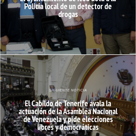
Policía local de un detector de
drogas
SIGUIENTE NOTICIA
El Cabildo de Tenerife avala la
actuación de la Asamblea Nacional
de Venezuela y pide elecciones
libres y democráticas