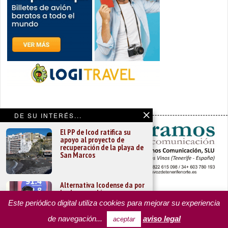
DE SU INTERÉS...
El PP de Icod ratifica su
apoyo al proyecto de
recuperación de la playa de
San Marcos
Alternativa Icodense da por
hecho un gobierno en
PORTADA
YCODEN DAUTE (7)
VALLE DE LA OROTAVA (3)
minoría con Javi Sierra como
ACENTEJO (5)
INSULAR
REGIONAL
CULTURA
Este periódico digital utiliza cookies para mejorar su experiencia
alcalde
OPINIÓN
MISCELÁNEA
PROGRAMAS DE YCODEN DAUTE RADIO
de navegación...
aviso legal
aceptar
TARIFA PUBLICITARIA