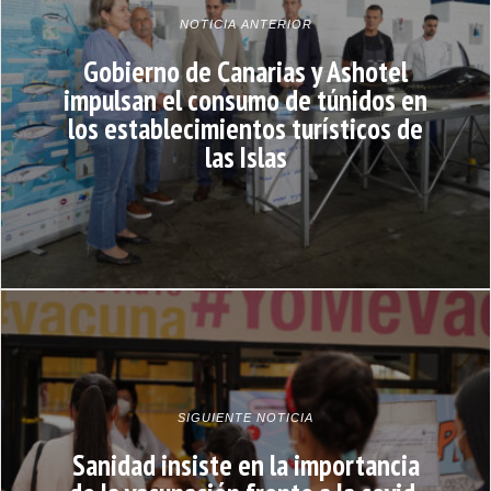
NOTICIA ANTERIOR
Gobierno de Canarias y Ashotel
impulsan el consumo de túnidos en
los establecimientos turísticos de
las Islas
SIGUIENTE NOTICIA
Sanidad insiste en la importancia