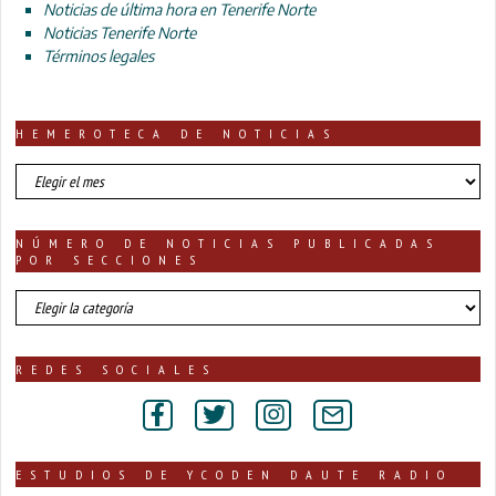
Noticias de última hora en Tenerife Norte
Noticias Tenerife Norte
Términos legales
HEMEROTECA DE NOTICIAS
HEMEROTECA
DE
NOTICIAS
NÚMERO DE NOTICIAS PUBLICADAS
POR SECCIONES
número
de
noticias
publicadas
REDES SOCIALES
por
secciones
ESTUDIOS DE YCODEN DAUTE RADIO