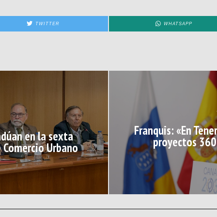
TWITTER
WHATSAPP
Franquis: «En Tene
adúan en la sexta
proyectos 360,
de Comercio Urbano