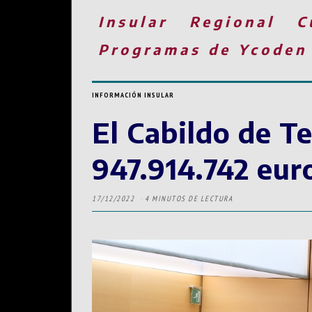
Insular
Regional
C
Programas de Ycoden
INFORMACIÓN INSULAR
El Cabildo de T
947.914.742 eur
17/12/2022
4 MINUTOS DE LECTURA