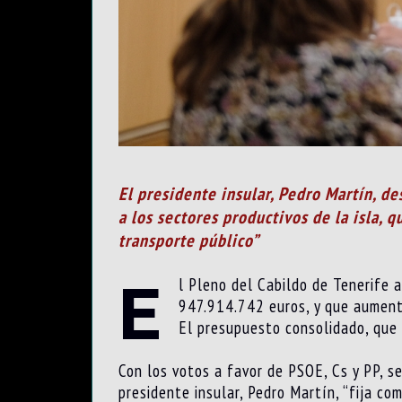
El presidente insular, Pedro Martín, de
a los sectores productivos de la isla, 
transporte público”
E
l Pleno del Cabildo de Tenerife 
947.914.742 euros, y que aumenta
El presupuesto consolidado, que 
Con los votos a favor de PSOE, Cs y PP, s
presidente insular, Pedro Martín, “fija co