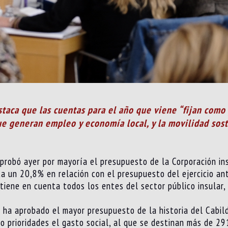
staca que las cuentas para el año que viene “fijan como 
que generan empleo y economía local, y la movilidad sost
aprobó ayer por mayoría el presupuesto de la Corporación in
 un 20,8% en relación con el presupuesto del ejercicio ant
tiene en cuenta todos los entes del sector público insular,
e ha aprobado el mayor presupuesto de la historia del Cabil
mo prioridades el gasto social, al que se destinan más de 29