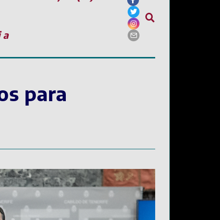
ia
os para