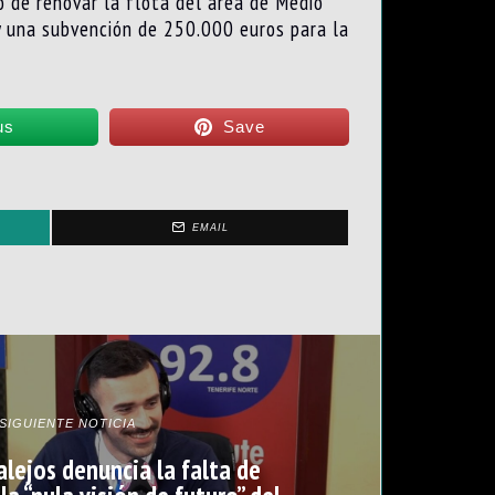
o de renovar la flota del área de Medio
y una subvención de 250.000 euros para la
us
Save
EMAIL
SIGUIENTE NOTICIA
alejos denuncia la falta de