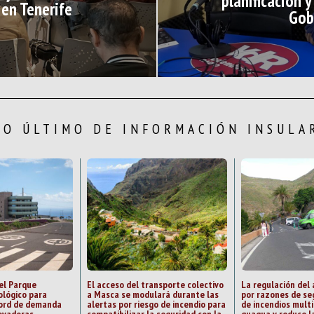
planificación y
 en Tenerife
Gob
LO ÚLTIMO DE INFORMACIÓN INSULA
el Parque
El acceso del transporte colectivo
La regulación del
ológico para
a Masca se modulará durante las
por razones de se
cord de demanda
alertas por riesgo de incendio para
de incendios multi
ovadoras
compatibilizar la seguridad con la
guagua y reduce la