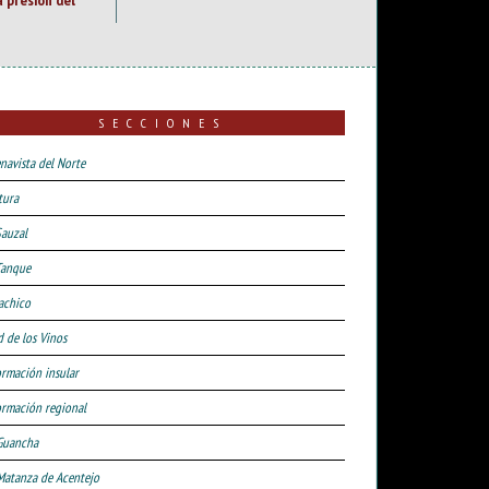
SECCIONES
navista del Norte
tura
Sauzal
Tanque
achico
d de los Vinos
ormación insular
ormación regional
Guancha
Matanza de Acentejo