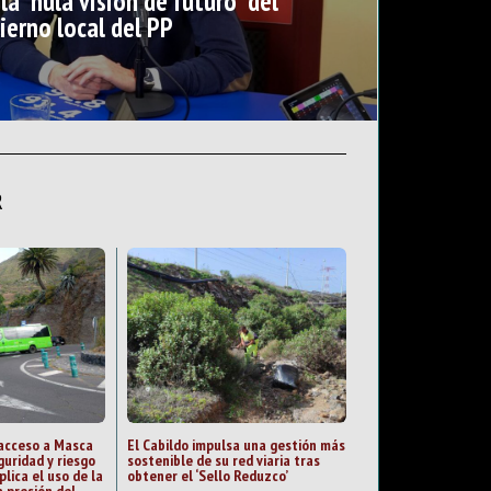
 la “nula visión de futuro” del
ierno local del PP
R
 acceso a Masca
El Cabildo impulsa una gestión más
guridad y riesgo
sostenible de su red viaria tras
plica el uso de la
obtener el ‘Sello Reduzco’
 presión del