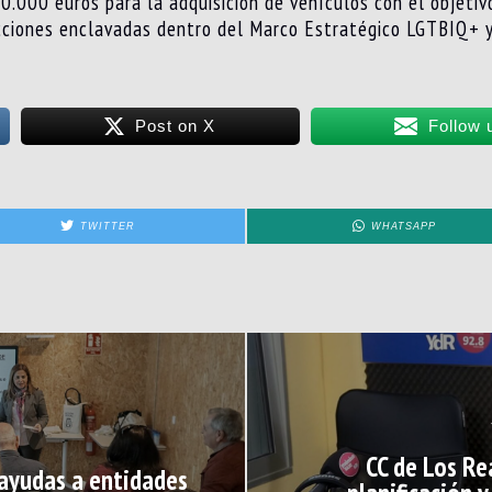
0.000 euros para la adquisición de vehículos con el objetiv
cciones enclavadas dentro del Marco Estratégico LGTBIQ+ 
Post on X
Follow 
TWITTER
WHATSAPP
CC de Los Re
 ayudas a entidades