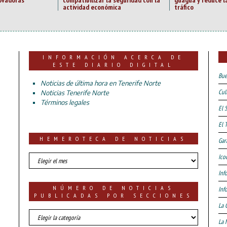
actividad económica
tráfico
INFORMACIÓN ACERCA DE
ESTE DIARIO DIGITAL
Bue
Noticias de última hora en Tenerife Norte
Cul
Noticias Tenerife Norte
Términos legales
El 
El 
HEMEROTECA DE NOTICIAS
Gar
HEMEROTECA
Ico
DE
Inf
NOTICIAS
NÚMERO DE NOTICIAS
Inf
PUBLICADAS POR SECCIONES
La 
número
La 
de