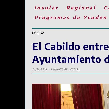
Insular
Regional
C
Programas de Ycoden
LOS SILOS
El Cabildo entre
Ayuntamiento d
30/04/2024
1 MINUTO DE LECTURA