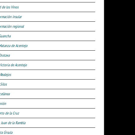
d de los Vinos
ormación insular
ormación regional
Guancha
Matanza de Acentejo
Orotava
Victoria de Acentejo
 Realejos
Silos
celánea
nión
rto de la Cruz
 Juan de la Rambla
ta Úrsula