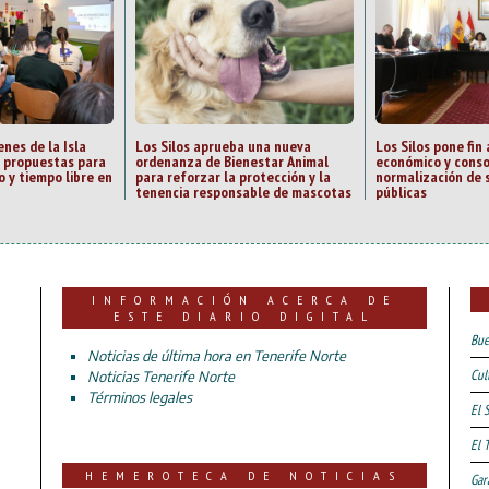
nes de la Isla
Los Silos aprueba una nueva
Los Silos pone fin 
s propuestas para
ordenanza de Bienestar Animal
económico y conso
o y tiempo libre en
para reforzar la protección y la
normalización de 
tenencia responsable de mascotas
públicas
INFORMACIÓN ACERCA DE
ESTE DIARIO DIGITAL
Bue
Noticias de última hora en Tenerife Norte
Cul
Noticias Tenerife Norte
Términos legales
El 
El 
HEMEROTECA DE NOTICIAS
Gar