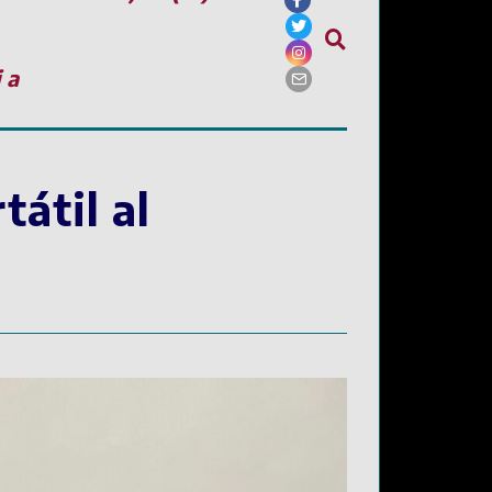
ia
tátil al