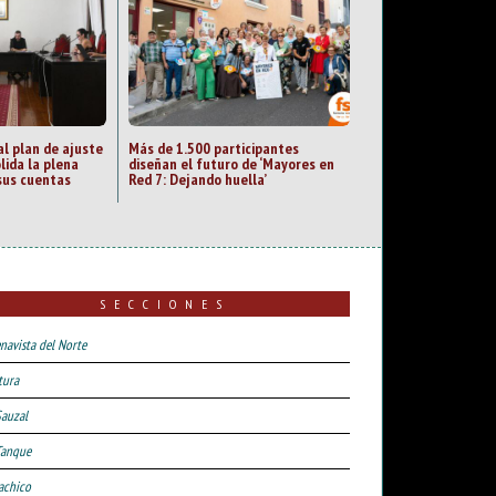
al plan de ajuste
Más de 1.500 participantes
lida la plena
diseñan el futuro de ‘Mayores en
sus cuentas
Red 7: Dejando huella’
SECCIONES
navista del Norte
tura
Sauzal
Tanque
achico