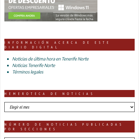
INFORMACIÓN ACERCA DE ESTE
DIARIO DIGITAL
Noticias de última hora en Tenerife Norte
Noticias Tenerife Norte
Términos legales
HEMEROTECA DE NOTICIAS
HEMEROTECA
DE
NOTICIAS
NÚMERO DE NOTICIAS PUBLICADAS
POR SECCIONES