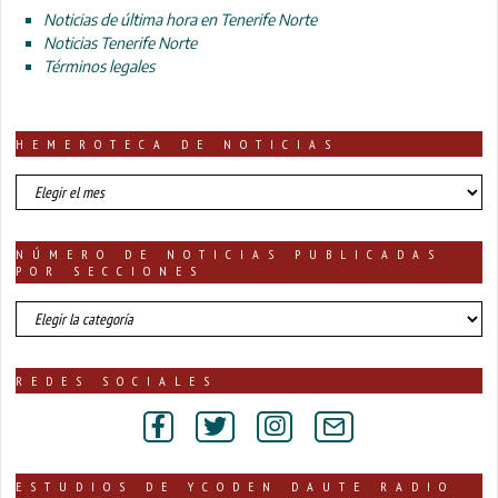
Noticias de última hora en Tenerife Norte
Noticias Tenerife Norte
Términos legales
HEMEROTECA DE NOTICIAS
HEMEROTECA
DE
NOTICIAS
NÚMERO DE NOTICIAS PUBLICADAS
POR SECCIONES
número
de
noticias
publicadas
REDES SOCIALES
por
secciones
ESTUDIOS DE YCODEN DAUTE RADIO