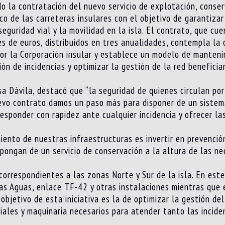
do la contratación del nuevo servicio de explotación, conse
co de las carreteras insulares con el objetivo de garantiza
seguridad vial y la movilidad en la isla. El contrato, que c
es de euros, distribuidos en tres anualidades, contempla la 
or la Corporación insular y establece un modelo de manteni
ción de incidencias y optimizar la gestión de la red benefi
sa Dávila, destacó que “la seguridad de quienes circulan por
evo contrato damos un paso más para disponer de un siste
sponder con rapidez ante cualquier incidencia y ofrecer la
iento de nuestras infraestructuras es invertir en prevención,
pongan de un servicio de conservación a la altura de las n
correspondientes a las zonas Norte y Sur de la isla. En est
as Aguas, enlace TF-42 y otras instalaciones mientras que e
objetivo de esta iniciativa es la de optimizar la gestión del
iales y maquinaria necesarios para atender tanto las incide