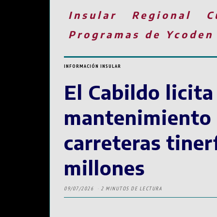
Insular
Regional
C
Programas de Ycoden
INFORMACIÓN INSULAR
El Cabildo licit
mantenimiento i
carreteras tiner
millones
09/07/2026
2 MINUTOS DE LECTURA