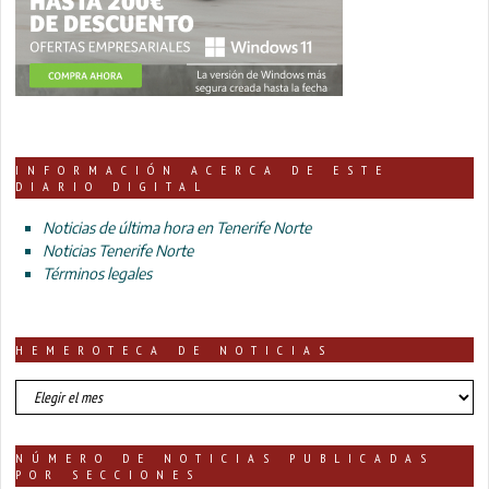
INFORMACIÓN ACERCA DE ESTE
DIARIO DIGITAL
Noticias de última hora en Tenerife Norte
Noticias Tenerife Norte
Términos legales
HEMEROTECA DE NOTICIAS
HEMEROTECA
DE
NOTICIAS
NÚMERO DE NOTICIAS PUBLICADAS
POR SECCIONES