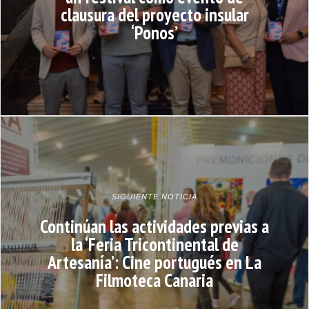
clausura del proyecto insular
‘Ponos’
SIGUIENTE NOTICIA
Continúan las actividades previas a
la ‘Feria Tricontinental de
Artesanía’: Cine portugués en La
Filmoteca Canaria