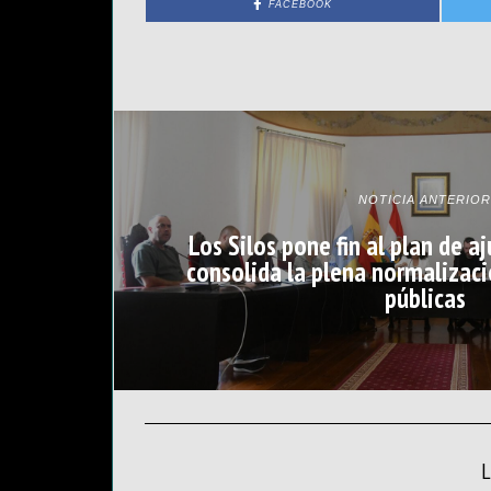
FACEBOOK
NOTICIA ANTERIOR
Los Silos pone fin al plan de 
consolida la plena normalizaci
públicas