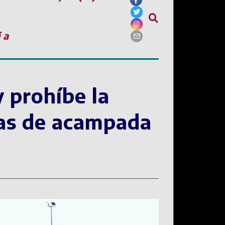
ia
y prohíbe la
onas de acampada