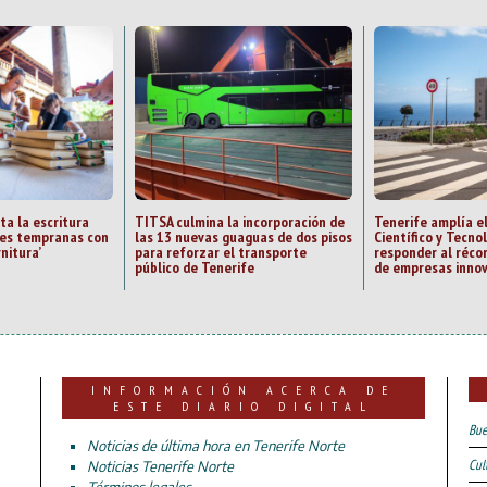
ta la escritura
TITSA culmina la incorporación de
Tenerife amplía e
des tempranas con
las 13 nuevas guaguas de dos pisos
Científico y Tecno
rnitura’
para reforzar el transporte
responder al réc
público de Tenerife
de empresas inno
INFORMACIÓN ACERCA DE
ESTE DIARIO DIGITAL
Bue
Noticias de última hora en Tenerife Norte
Cul
Noticias Tenerife Norte