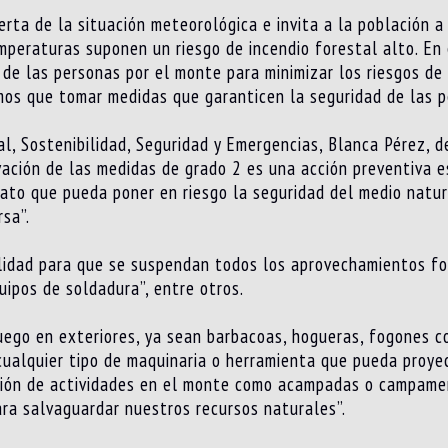
erta de la situación meteorológica e invita a la población a 
mperaturas suponen un riesgo de incendio forestal alto. En 
a de las personas por el monte para minimizar los riesgos d
os que tomar medidas que garanticen la seguridad de las pe
al, Sostenibilidad, Seguridad y Emergencias, Blanca Pérez, d
ación de las medidas de grado 2 es una acción preventiva e
onato que pueda poner en riesgo la seguridad del medio nat
sa”.
idad para que se suspendan todos los aprovechamientos fo
uipos de soldadura”, entre otros.
fuego en exteriores, ya sean barbacoas, hogueras, fogones c
cualquier tipo de maquinaria o herramienta que pueda proye
nsión de actividades en el monte como acampadas o campamen
ra salvaguardar nuestros recursos naturales”.