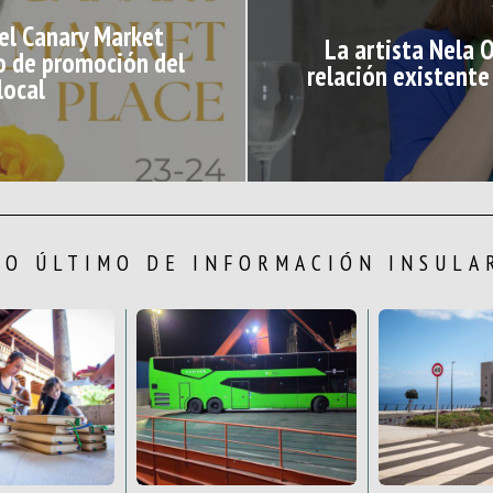
 el Canary Market
La artista Nela 
o de promoción del
relación existente
local
LO ÚLTIMO DE INFORMACIÓN INSULA