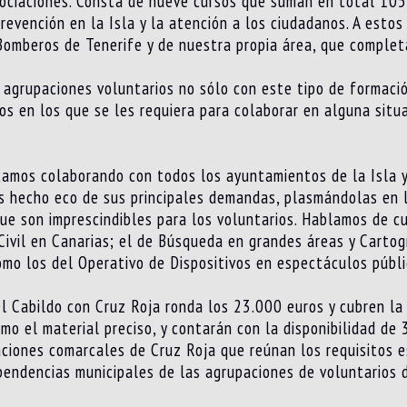
sociaciones. Consta de nueve cursos que suman en total 105
revención en la Isla y la atención a los ciudadanos. A esto
 Bomberos de Tenerife y de nuestra propia área, que comple
 agrupaciones voluntarios no sólo con este tipo de formación
s en los que se les requiera para colaborar en alguna situa
stamos colaborando con todos los ayuntamientos de la Isla 
os hecho eco de sus principales demandas, plasmándolas en 
que son imprescindibles para los voluntarios. Hablamos de c
Civil en Canarias; el de Búsqueda en grandes áreas y Carto
como los del Operativo de Dispositivos en espectáculos públi
 Cabildo con Cruz Roja ronda los 23.000 euros y cubren la 
mo el material preciso, y contarán con la disponibilidad de 
aciones comarcales de Cruz Roja que reúnan los requisitos e
endencias municipales de las agrupaciones de voluntarios de 