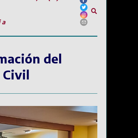
ia
rmación del
Civil