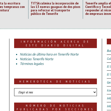
ta la escritura
TITSA culmina la incorporación de
Tenerife amplía e
des tempranas con
las 13 nuevas guaguas de dos pisos
Científico y Tecno
rnitura’
para reforzar el transporte
responder al réc
público de Tenerife
de empresas inno
INFORMACIÓN ACERCA DE
ESTE DIARIO DIGITAL
Bue
Noticias de última hora en Tenerife Norte
Cul
Noticias Tenerife Norte
Términos legales
El 
El 
HEMEROTECA DE NOTICIAS
Gar
HEMEROTECA
Ico
DE
Inf
NOTICIAS
NÚMERO DE NOTICIAS
Inf
PUBLICADAS POR SECCIONES