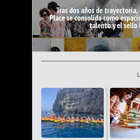
Tras dos años de trayectoria,
Place se consolida como espaci
talento y el sello 