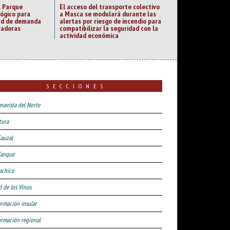
l Parque
El acceso del transporte colectivo
lógico para
a Masca se modulará durante las
ord de demanda
alertas por riesgo de incendio para
vadoras
compatibilizar la seguridad con la
actividad económica
SECCIONES
navista del Norte
tura
Sauzal
Tanque
achico
d de los Vinos
ormación insular
ormación regional