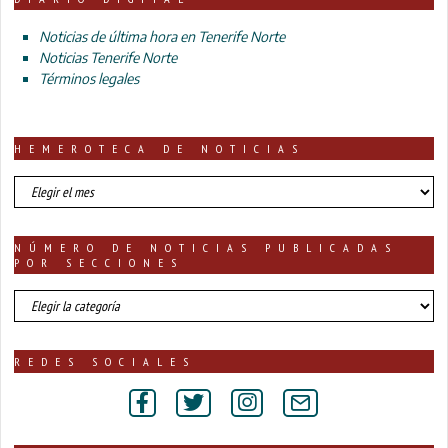
Noticias de última hora en Tenerife Norte
Noticias Tenerife Norte
Términos legales
HEMEROTECA DE NOTICIAS
HEMEROTECA
DE
NOTICIAS
NÚMERO DE NOTICIAS PUBLICADAS
POR SECCIONES
número
de
noticias
publicadas
REDES SOCIALES
por
secciones