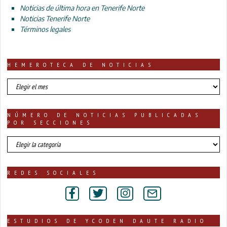
Noticias de última hora en Tenerife Norte
Noticias Tenerife Norte
Términos legales
HEMEROTECA DE NOTICIAS
HEMEROTECA
DE
NOTICIAS
NÚMERO DE NOTICIAS PUBLICADAS
POR SECCIONES
número
de
noticias
publicadas
REDES SOCIALES
por
secciones
ESTUDIOS DE YCODEN DAUTE RADIO