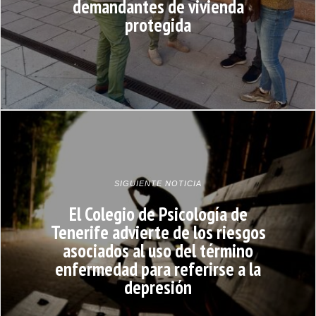
demandantes de vivienda
protegida
SIGUIENTE NOTICIA
El Colegio de Psicología de
Tenerife advierte de los riesgos
asociados al uso del término
enfermedad para referirse a la
depresión