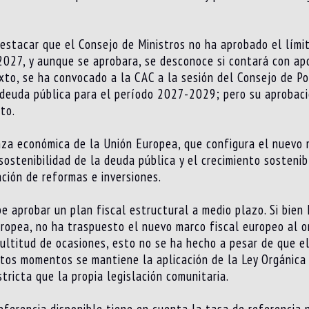
estacar que el Consejo de Ministros no ha aprobado el límit
027, y aunque se aprobara, se desconoce si contará con apo
to, se ha convocado a la CAC a la sesión del Consejo de Polí
 deuda pública para el período 2027-2029; pero su aprobaci
to.
za económica de la Unión Europea, que configura el nuevo m
 sostenibilidad de la deuda pública y el crecimiento sosteni
ación de reformas e inversiones.
e aprobar un plan fiscal estructural a medio plazo. Si bien
uropea, no ha traspuesto el nuevo marco fiscal europeo al 
ltitud de ocasiones, esto no se ha hecho a pesar de que el
stos momentos se mantiene la aplicación de la Ley Orgánica 
tricta que la propia legislación comunitaria.
referencia disponible tiene en cuenta la tasa de referencia