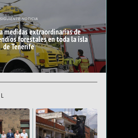
SIGUIENTE NOTICIA
va medidas extraordinarias de
ndios forestales en toda la isla
de Tenerife
AL