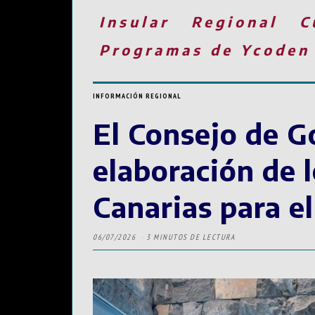
Insular
Regional
C
Programas de Ycoden
INFORMACIÓN REGIONAL
El Consejo de Go
elaboración de 
Canarias para e
06/07/2026
3 MINUTOS DE LECTURA