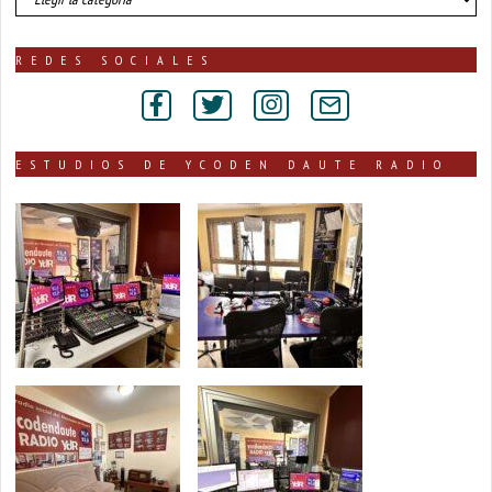
de
noticias
publicadas
REDES SOCIALES
por
secciones
ESTUDIOS DE YCODEN DAUTE RADIO