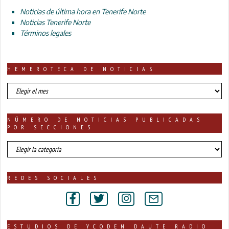
Noticias de última hora en Tenerife Norte
Noticias Tenerife Norte
Términos legales
HEMEROTECA DE NOTICIAS
HEMEROTECA
DE
NOTICIAS
NÚMERO DE NOTICIAS PUBLICADAS
POR SECCIONES
número
de
noticias
publicadas
REDES SOCIALES
por
secciones
ESTUDIOS DE YCODEN DAUTE RADIO