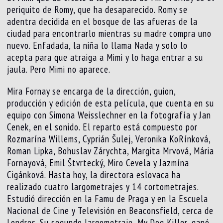
periquito de Romy, que ha desaparecido. Romy se
adentra decidida en el bosque de las afueras de la
ciudad para encontrarlo mientras su madre compra uno
nuevo. Enfadada, la niña lo llama Nada y solo lo
acepta para que atraiga a Mimi y lo haga entrar a su
jaula. Pero Mimi no aparece.
Mira Fornay se encarga de la dirección, guion,
producción y edición de esta película, que cuenta en su
equipo con Simona Weisslechner en la fotografía y Jan
Cenek, en el sonido. El reparto está compuesto por
Rozmarína Willems, Cyprián Šulej, Veronika KoRínková,
Roman Lipka, Bohuslav Zárychta, Margita Mrvová, Mária
Fornayová, Emil Štvrtecký, Miro Cevela y Jazmína
Cigánková. Hasta hoy, la directora eslovaca ha
realizado cuatro largometrajes y 14 cortometrajes.
Estudió dirección en la Famu de Praga y en la Escuela
Nacional de Cine y Televisión en Beaconsfield, cerca de
Londres. Su segundo largometraje, My Dog Killer, ganó