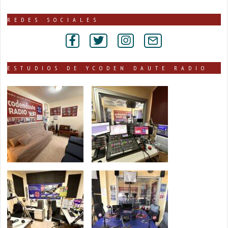
noticias
publicadas
REDES SOCIALES
por
secciones
ESTUDIOS DE YCODEN DAUTE RADIO