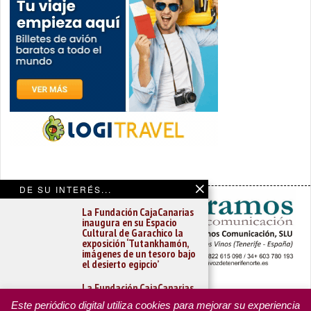
DE SU INTERÉS...
La Fundación CajaCanarias
inaugura en su Espacio
Cultural de Garachico la
exposición ‘Tutankhamón,
imágenes de un tesoro bajo
el desierto egipcio’
La Fundación CajaCanarias
PORTADA
YCODEN DAUTE (7)
VALLE DE LA OROTAVA (3)
inaugura en su Espacio
ACENTEJO (5)
INSULAR
REGIONAL
CULTURA
Este periódico digital utiliza cookies para mejorar su experiencia
Cultural de Garachico la