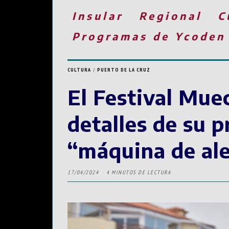
Insular
Regional
C
Programas de Ycoden
CULTURA
/
PUERTO DE LA CRUZ
El Festival Muec
detalles de su 
“máquina de ale
17/04/2024
4 MINUTOS DE LECTURA