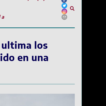
ia
 ultima los
tido en una