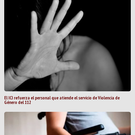
El ICI refuerza el personal que atiende el servicio de Violencia de
Género del 112