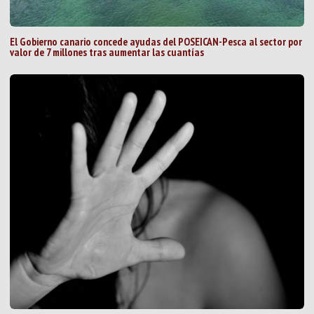
El Gobierno canario concede ayudas del POSEICAN-Pesca al sector por
valor de 7 millones tras aumentar las cuantías