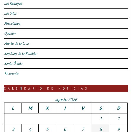
Los Realejos
Los Silos
Miscelánea
Opinión
Puerto de la Cruz
San Juan de la Rambla
Santa Úrsula
Tacoronte
CALENDARIO DE NOTICIAS
agosto 2026
L
M
X
J
V
S
D
1
2
3
4
5
6
7
8
9