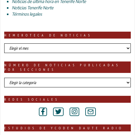
Noticias de última hora en Tenerife Norte
Noticias Tenerife Norte
Términos legales
HEMEROTECA DE NOTICIAS
HEMEROTECA
DE
NOTICIAS
NÚMERO DE NOTICIAS PUBLICADAS
POR SECCIONES
número
de
noticias
publicadas
REDES SOCIALES
por
secciones
ESTUDIOS DE YCODEN DAUTE RADIO