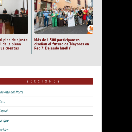
al plan de ajuste
Más de 1.500 participantes
lida la plena
diseñan el futuro de ‘Mayores en
sus cuentas
Red 7: Dejando huella’
SECCIONES
navista del Norte
tura
Sauzal
Tanque
achico