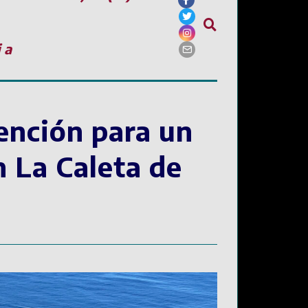
ia
ención para un
 La Caleta de