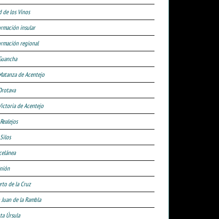
d de los Vinos
ormación insular
ormación regional
Guancha
Matanza de Acentejo
Orotava
Victoria de Acentejo
 Realejos
Silos
celánea
nión
rto de la Cruz
 Juan de la Rambla
ta Úrsula