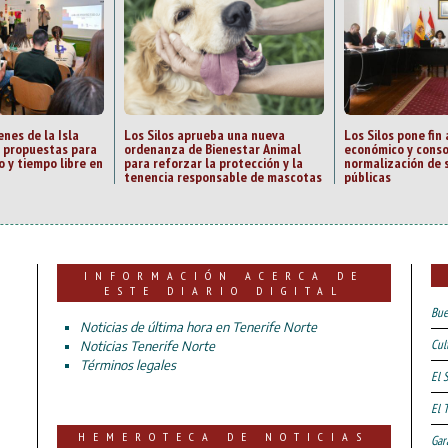
nes de la Isla
Los Silos aprueba una nueva
Los Silos pone fin 
s propuestas para
ordenanza de Bienestar Animal
económico y conso
o y tiempo libre en
para reforzar la protección y la
normalización de 
tenencia responsable de mascotas
públicas
INFORMACIÓN ACERCA DE
ESTE DIARIO DIGITAL
Bue
Noticias de última hora en Tenerife Norte
Cul
Noticias Tenerife Norte
Términos legales
El 
El 
HEMEROTECA DE NOTICIAS
Gar