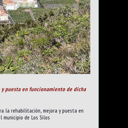
a y puesta en funcionamiento de dicha
ra la rehab
ilitación, mejora y pue
sta en
l municipio de Los Silos