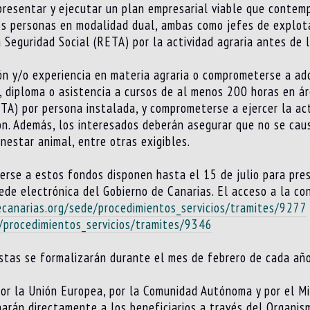
 presentar y ejecutar un plan empresarial viable que contemp
os personas en modalidad dual, ambas como jefes de explot
Seguridad Social (RETA) por la actividad agraria antes de la
n y/o experiencia en materia agraria o comprometerse a adqu
, diploma o asistencia a cursos de al menos 200 horas en ár
TA) por persona instalada, y comprometerse a ejercer la ac
ón. Además, los interesados deberán asegurar que no se cau
nestar animal, entre otras exigibles.
rse a estos fondos disponen hasta el 15 de julio para prese
ede electrónica del Gobierno de Canarias. El acceso a la con
ecanarias.org/sede/procedimientos_servicios/tramites/9277
/procedimientos_servicios/tramites/9346
tas se formalizarán durante el mes de febrero de cada año
r la Unión Europea, por la Comunidad Autónoma y por el Min
narán directamente a los beneficiarios a través del Organi