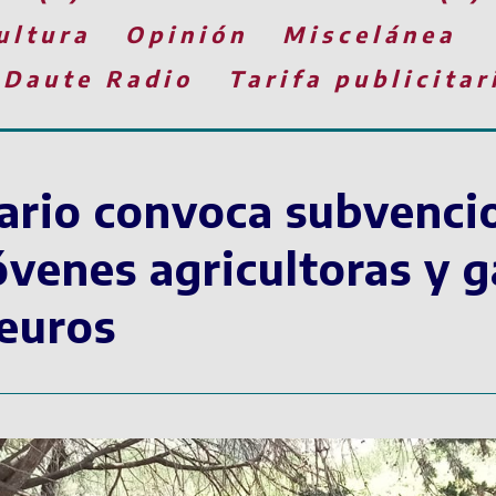
ultura
Opinión
Miscelánea
 Daute Radio
Tarifa publicitar
nario convoca subvenci
óvenes agricultoras y 
 euros